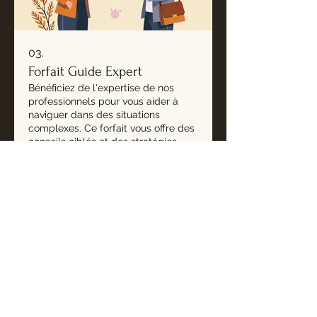
03.
Forfait Guide Expert
Bénéficiez de l'expertise de nos
professionnels pour vous aider à
naviguer dans des situations
complexes. Ce forfait vous offre des
conseils ciblés et des stratégies
éprouvées.
Afficher plus
Adresse
1065 Rue Richelieu, La Malbaie,
QC G5A 2X8
Chez Truchon​
Établissement # 023203