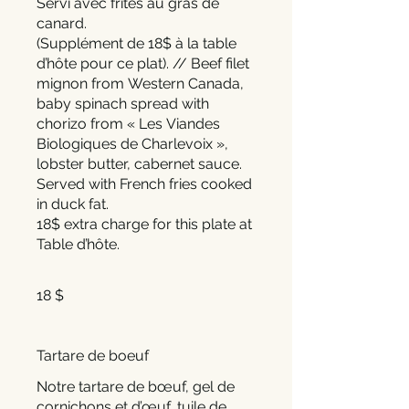
Servi avec frites au gras de
canard.
(Supplément de 18$ à la table
d’hôte pour ce plat). // Beef filet
mignon from Western Canada,
baby spinach spread with
chorizo from « Les Viandes
Biologiques de Charlevoix »,
lobster butter, cabernet sauce.
Served with French fries cooked
in duck fat.
18$ extra charge for this plate at
Table d’hôte.
18 $
Tartare de boeuf
Notre tartare de bœuf, gel de
cornichons et d’œuf, tuile de