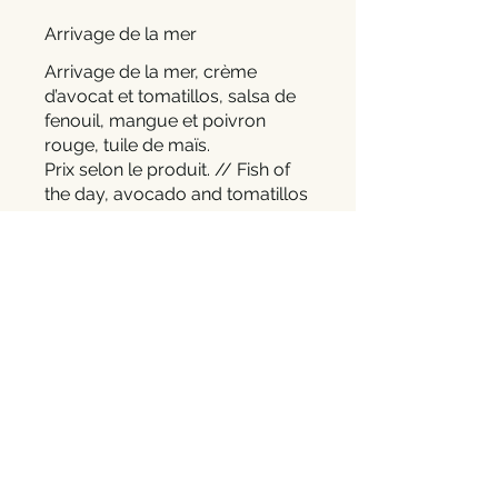
Arrivage de la mer
Arrivage de la mer, crème
d’avocat et tomatillos, salsa de
fenouil, mangue et poivron
rouge, tuile de maïs.
Prix selon le produit. // Fish of
the day, avocado and tomatillos
cream, fennel, mango and red
pepper salsa, corn tile.
The rate for this dish is
according to the product.
Suggestion du chef truchon
Suggestion du chef Truchon