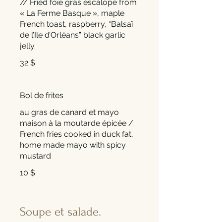
// Fried foie gras escalope from
« La Ferme Basque », maple
French toast, raspberry, “Balsaï
de l’Ile d’Orléans” black garlic
jelly.
32 $
Bol de frites
au gras de canard et mayo
maison à la moutarde épicée /
French fries cooked in duck fat,
home made mayo with spicy
mustard
10 $
Soupe et salade.