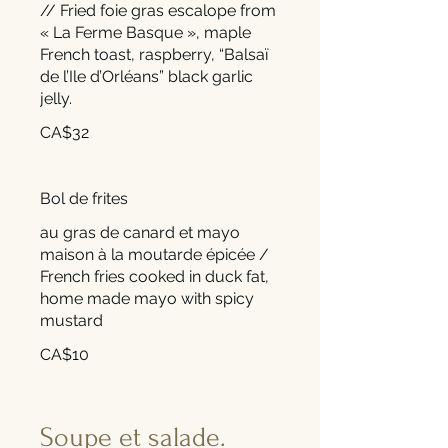
// Fried foie gras escalope from
« La Ferme Basque », maple
French toast, raspberry, “Balsaï
de l’Ile d’Orléans” black garlic
jelly.
CA$32
Bol de frites
au gras de canard et mayo
maison à la moutarde épicée /
French fries cooked in duck fat,
home made mayo with spicy
mustard
CA$10
Soupe et salade.