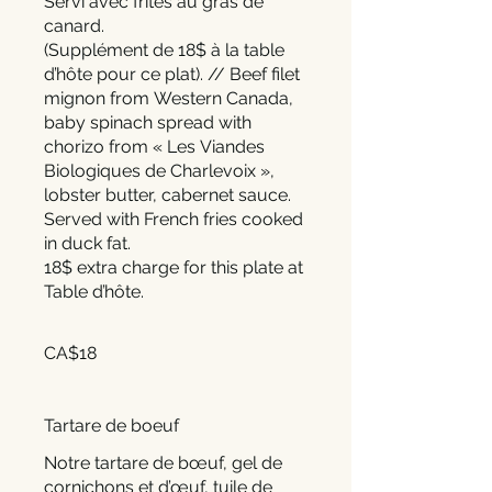
Servi avec frites au gras de
canard.
(Supplément de 18$ à la table
d’hôte pour ce plat). // Beef filet
mignon from Western Canada,
baby spinach spread with
chorizo from « Les Viandes
Biologiques de Charlevoix »,
lobster butter, cabernet sauce.
Served with French fries cooked
in duck fat.
18$ extra charge for this plate at
Table d’hôte.
CA$18
Tartare de boeuf
Notre tartare de bœuf, gel de
cornichons et d’œuf, tuile de