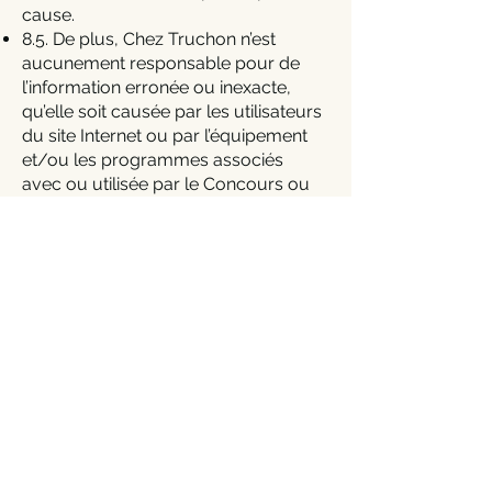
cause.
8.5. De plus, Chez Truchon n’est
aucunement responsable pour de
l’information erronée ou inexacte,
qu’elle soit causée par les utilisateurs
du site Internet ou par l’équipement
et/ou les programmes associés
avec ou utilisée par le Concours ou
par une erreur technique ou
humaine qui aurait pu se produire
lors du déroulement de celui-ci, y
compris lors du traitement des
formulaires. Chez Truchon n’assume
aucune responsabilité pour toute
erreur, omission, interruption, perte,
défaut relativement à l’opération ou
la transmission, panne des lignes de
communication, vol ou destruction
ou accès interdit ou aux
modifications des formulaires. Chez